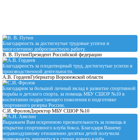
Testimonial
Благодарность за достигнутые трудовые успехи и
многолетнюю добросовестную работу.
В. В. Путин
Президент Российской федерации
Благодарность за плодотворный труд, достигнутые успехи в
производственной деятельности.
А.В. Гордеев
Губернатор Воронежской области
Благодарим за большой личный вклад в развитие спортивной
борьбы и детского спорта, за помощь МБУ СШОР №10 в
воспитании подрастающего поколения и подготовке
спортивного резерва России.
С.И. Фролов
Директор МБУ СШОР №10
Выражаем Вам искреннюю признательность за помощь в
открытии спортивного клуба бокса. Благодаря Вашему
неравнодушному отношению десятки детей получили
возможность заниматься в стенах нового клуба.