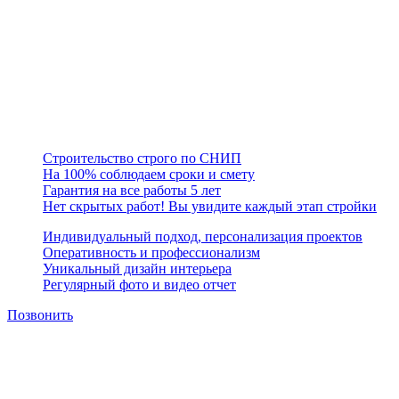
ПОЧЕМУ НАС ВЫБИРАЮТ
НАШЕЙ КОМПАНИИ
Предприятие занимает устойчивое финансовое положение на
рынке строительной отрасли, организует производственный
процесс с учетом современных требований в строительстве,
считая главным приоритетом качество и сроки исполнения
работ.
Строительство строго по СНИП
На 100% соблюдаем сроки и смету
Гарантия на все работы 5 лет
Нет скрытых работ! Вы увидите каждый этап стройки
Индивидуальный подход, персонализация проектов
Оперативность и профессионализм
Уникальный дизайн интерьера
Регулярный фото и видео отчет
Позвонить