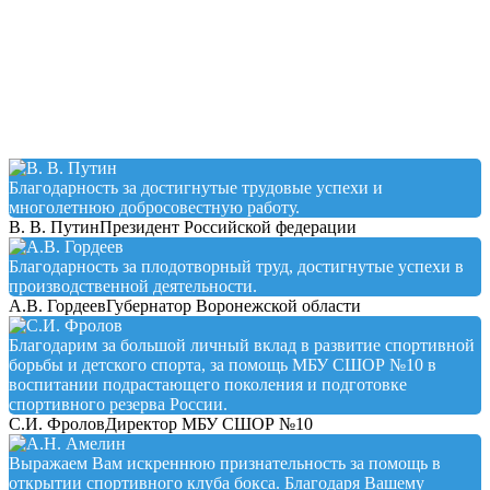
Testimonial
Благодарность за достигнутые трудовые успехи и
многолетнюю добросовестную работу.
В. В. Путин
Президент Российской федерации
Благодарность за плодотворный труд, достигнутые успехи в
производственной деятельности.
А.В. Гордеев
Губернатор Воронежской области
Благодарим за большой личный вклад в развитие спортивной
борьбы и детского спорта, за помощь МБУ СШОР №10 в
воспитании подрастающего поколения и подготовке
спортивного резерва России.
С.И. Фролов
Директор МБУ СШОР №10
Выражаем Вам искреннюю признательность за помощь в
открытии спортивного клуба бокса. Благодаря Вашему