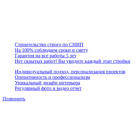
Предприятие занимает устойчивое финансовое положение на
рынке строительной отрасли, организует производственный
процесс с учетом современных требований в строительстве,
считая главным приоритетом качество и сроки исполнения
работ.
Строительство строго по СНИП
На 100% соблюдаем сроки и смету
Гарантия на все работы 5 лет
Нет скрытых работ! Вы увидите каждый этап стройки
Индивидуальный подход, персонализация проектов
Оперативность и профессионализм
Уникальный дизайн интерьера
Регулярный фото и видео отчет
Позвонить