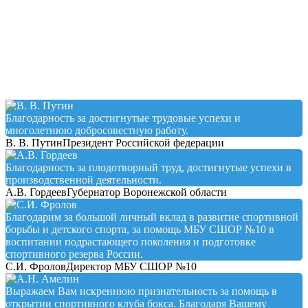
Testimonial
Благодарность за достигнутые трудовые успехи и
многолетнюю добросовестную работу.
В. В. Путин
Президент Российской федерации
Благодарность за плодотворный труд, достигнутые успехи в
производственной деятельности.
А.В. Гордеев
Губернатор Воронежской области
Благодарим за большой личный вклад в развитие спортивной
борьбы и детского спорта, за помощь МБУ СШОР №10 в
воспитании подрастающего поколения и подготовке
спортивного резерва России.
С.И. Фролов
Директор МБУ СШОР №10
Выражаем Вам искреннюю признательность за помощь в
открытии спортивного клуба бокса. Благодаря Вашему