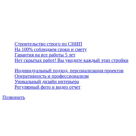
Предприятие занимает устойчивое финансовое положение на
рынке строительной отрасли, организует производственный
процесс с учетом современных требований в строительстве,
считая главным приоритетом качество и сроки исполнения
работ.
Строительство строго по СНИП
На 100% соблюдаем сроки и смету
Гарантия на все работы 5 лет
Нет скрытых работ! Вы увидите каждый этап стройки
Индивидуальный подход, персонализация проектов
Оперативность и профессионализм
Уникальный дизайн интерьера
Регулярный фото и видео отчет
Позвонить