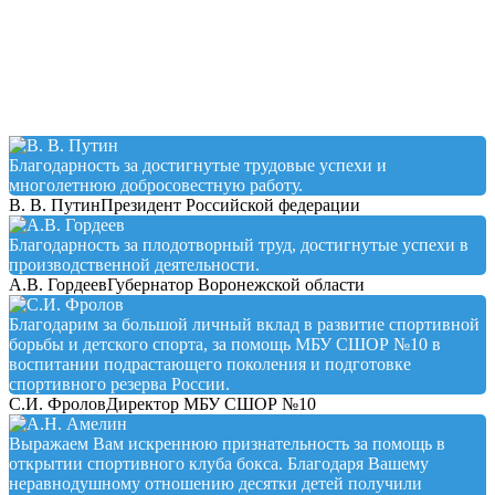
Testimonial
Благодарность за достигнутые трудовые успехи и
многолетнюю добросовестную работу.
В. В. Путин
Президент Российской федерации
Благодарность за плодотворный труд, достигнутые успехи в
производственной деятельности.
А.В. Гордеев
Губернатор Воронежской области
Благодарим за большой личный вклад в развитие спортивной
борьбы и детского спорта, за помощь МБУ СШОР №10 в
воспитании подрастающего поколения и подготовке
спортивного резерва России.
С.И. Фролов
Директор МБУ СШОР №10
Выражаем Вам искреннюю признательность за помощь в
открытии спортивного клуба бокса. Благодаря Вашему
неравнодушному отношению десятки детей получили