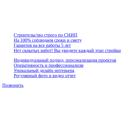
Предприятие занимает устойчивое финансовое положение на
рынке строительной отрасли, организует производственный
процесс с учетом современных требований в строительстве,
считая главным приоритетом качество и сроки исполнения
работ.
Строительство строго по СНИП
На 100% соблюдаем сроки и смету
Гарантия на все работы 5 лет
Нет скрытых работ! Вы увидите каждый этап стройки
Индивидуальный подход, персонализация проектов
Оперативность и профессионализм
Уникальный дизайн интерьера
Регулярный фото и видео отчет
Позвонить